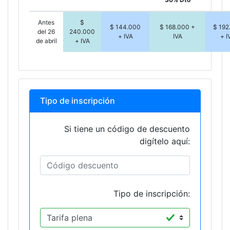
Antes
$
$ 144.000
$ 168.000 +
$ 192
del 26
240.000
+ IVA
IVA
+ I
de abril
+ IVA
Tipo de inscripción
Si tiene un código de descuento
digítelo aquí:
Tipo de inscripción: