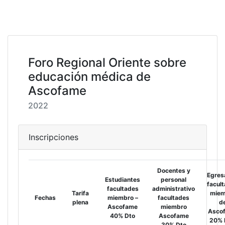
Foro Regional Oriente sobre
educación médica de
Ascofame
2022
Inscripciones
Docentes y
Egres
Estudiantes
personal
facul
facultades
administrativo
Tarifa
miem
Fechas
miembro –
facultades
plena
d
Ascofame
miembro
Asco
40% Dto
Ascofame
20% 
30% Dto